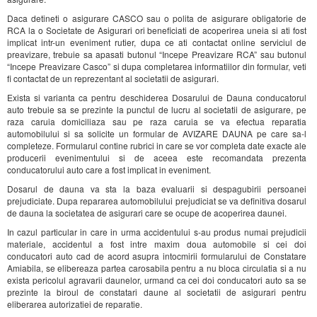
Daca detineti o asigurare CASCO sau o polita de asigurare obligatorie de
RCA la o Societate de Asigurari ori beneficiati de acoperirea uneia si ati fost
implicat intr-un eveniment rutier, dupa ce ati contactat online serviciul de
preavizare, trebuie sa apasati butonul “Incepe Preavizare RCA” sau butonul
“Incepe Preavizare Casco” si dupa completarea informatiilor din formular, veti
fi contactat de un reprezentant al societatii de asigurari.
Exista si varianta ca pentru deschiderea Dosarului de Dauna conducatorul
auto trebuie sa se prezinte la punctul de lucru al societatii de asigurare, pe
raza caruia domiciliaza sau pe raza caruia se va efectua reparatia
automobilului si sa solicite un formular de AVIZARE DAUNA pe care sa-l
completeze. Formularul contine rubrici in care se vor completa date exacte ale
producerii evenimentului si de aceea este recomandata prezenta
conducatorului auto care a fost implicat in eveniment.
Dosarul de dauna va sta la baza evaluarii si despagubirii persoanei
prejudiciate. Dupa repararea automobilului prejudiciat se va definitiva dosarul
de dauna la societatea de asigurari care se ocupe de acoperirea daunei.
In cazul particular in care in urma accidentului s-au produs numai prejudicii
materiale, accidentul a fost intre maxim doua automobile si cei doi
conducatori auto cad de acord asupra intocmirii formularului de Constatare
Amiabila, se elibereaza partea carosabila pentru a nu bloca circulatia si a nu
exista pericolul agravarii daunelor, urmand ca cei doi conducatori auto sa se
prezinte la biroul de constatari daune al societatii de asigurari pentru
eliberarea autorizatiei de reparatie.