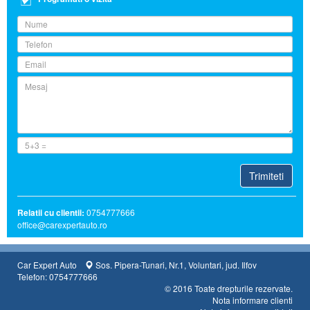
Relatii cu clientii:
0754777666
office@carexpertauto.ro
Car Expert Auto
Sos. Pipera-Tunari, Nr.1, Voluntari, jud. Ilfov
Telefon: 0754777666
© 2016 Toate drepturile rezervate.
Nota informare clienti