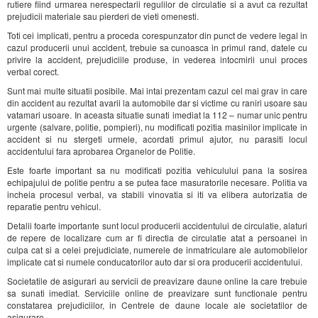
rutiere fiind urmarea nerespectarii regulilor de circulatie si a avut ca rezultat
prejudicii materiale sau pierderi de vieti omenesti.
Toti cei implicati, pentru a proceda corespunzator din punct de vedere legal in
cazul producerii unui accident, trebuie sa cunoasca in primul rand, datele cu
privire la accident, prejudiciile produse, in vederea intocmirii unui proces
verbal corect.
Sunt mai multe situatii posibile. Mai intai prezentam cazul cel mai grav in care
din accident au rezultat avarii la automobile dar si victime cu raniri usoare sau
vatamari usoare. In aceasta situatie sunati imediat la 112 – numar unic pentru
urgente (salvare, politie, pompieri), nu modificati pozitia masinilor implicate in
accident si nu stergeti urmele, acordati primul ajutor, nu parasiti locul
accidentului fara aprobarea Organelor de Politie.
Este foarte important sa nu modificati pozitia vehiculului pana la sosirea
echipajului de politie pentru a se putea face masuratorile necesare. Politia va
incheia procesul verbal, va stabili vinovatia si iti va elibera autorizatia de
reparatie pentru vehicul.
Detalii foarte importante sunt locul producerii accidentului de circulatie, alaturi
de repere de localizare cum ar fi directia de circulatie atat a persoanei in
culpa cat si a celei prejudiciate, numerele de inmatriculare ale automobilelor
implicate cat si numele conducatorilor auto dar si ora producerii accidentului.
Societatile de asigurari au servicii de preavizare daune online la care trebuie
sa sunati imediat. Serviciile online de preavizare sunt functionale pentru
constatarea prejudiciilor, in Centrele de daune locale ale societatilor de
asigurare.