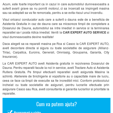
Acum, este foarte important ca in cazul in care automobilul dumneavoastra a
suferit avarii grave sa nu porniti motorul, ci sa incercati sa impingeti masina
sau sa asteptati sa va fie remorcata, pentru a se evita riscul unui incendiu.
Visul oricarui conducator auto care a suferit o dauna este de a beneficia de
Asistenta Gratuita in caz de dauna care sa micsoreze timpii de completare a
Dosarului de Dauna, automobilul sa intre imediat in service si la terminarea
reparatiei sa-l poata ridica imediat. Veniti la
CAR EXPERT AUTO SERVICE
si
visul dumneavoastra devine realitate!
Daca alegeti sa va reparati masina pe Rca si Casco la CAR EXPERT AUTO,
aveti decontare directa si sigura cu toate societatile de asigurare (Allianz-
Tiriac, Carpatica, Euroins, Generali, Omniasig, Groupama, Garanta, City
Insurance).
La CAR EXPERT AUTO aveti Asistenta gratuita in rezolvarea Dosarului de
Dauna. Pentru reparatii facute la noi in service, aveti Tractare Auto si Asistenta
Rutiera Gratuita. Pe timpul efectuarii reparatiei aveti asigurata Masina la
schimb. Atelierele de tinichigerie si vopsitorie au o capacitate mare de lucru,
ceea ce face ca timpii de executie sa fie incredibil mici. Conform protocolului
incheiat cu toate societatile de asigurari, pentru lucrarile efectuate prin
asigurare Casco sau Rca, aveti consultanta si garantia lucrarilor si prioritate la
reparatie.
Cum va putem ajuta?
Programati o vizita