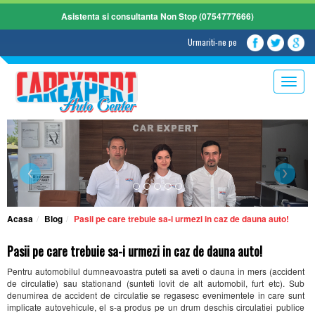
Asistenta si consultanta Non Stop (0754777666)
Urmariti-ne pe
Toggle
naviga
Acasa
Blog
Pasii pe care trebuie sa-i urmezi in caz de dauna auto!
Pasii pe care trebuie sa-i urmezi in caz de dauna auto!
Pentru automobilul dumneavoastra puteti sa aveti o dauna in mers (accident
de circulatie) sau stationand (sunteti lovit de alt automobil, furt etc). Sub
denumirea de accident de circulatie se regasesc evenimentele in care sunt
implicate autovehicule, el s-a produs pe un drum deschis circulatiei publice